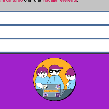
lía de turno
o en una
Fiscalía referente
.