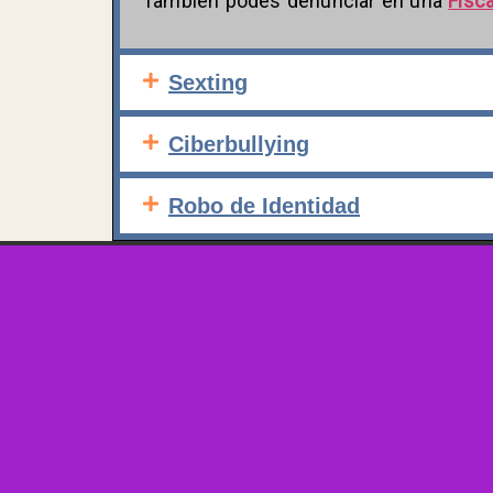
También podes denunciar en una
Fisca
Sexting
Ciberbullying
Robo de Identidad